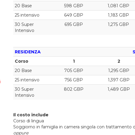
20 Base
598 GBP
1,081 GBP
25 intensivo
649 GBP
1,183 GBP
30 Super
695 GBP
1,275 GBP
Intensivo
RESIDENZA
Corso
1
2
20 Base
705 GBP
1,295 GBP
25 intensivo
756 GBP
1,397 GBP
i
30 Super
802 GBP
1,489 GBP
Intensivo
Il costo include
Corso di lingua
Soggiorno in famiglia in camera singola con trattamento 
oppure