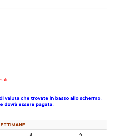
nali
di valuta che trovate in basso allo schermo.
ale dovrà essere pagata.
SETTIMANE
3
4