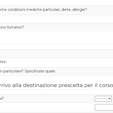
rne condizioni mediche particolari, diete, allergie?:
 sono fumatori?
ire:
 particolare? Specificate quale:
rivo alla destinazione prescelta per il cors
ta?